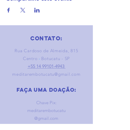
Contato:
Rua Cardoso de Almeida, 815
Centro
-
Botucatu - SP
+55 14 99101-4943
meditarembotucatu@gmail.com
Faça uma doação:
Chave Pix:
meditarembotucatu
@gmail.com