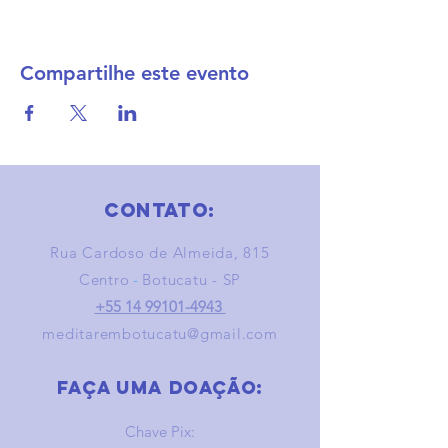
Compartilhe este evento
Contato:
Rua Cardoso de Almeida, 815
Centro
-
Botucatu - SP
+55 14 99101-4943
meditarembotucatu@gmail.com
Faça uma doação:
Chave Pix: