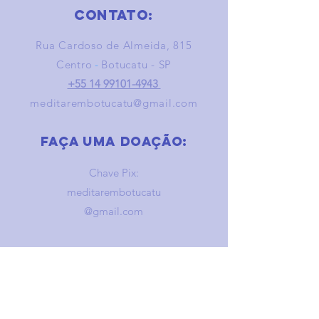
Contato:
Rua Cardoso de Almeida, 815
Centro
-
Botucatu - SP
+55 14 99101-4943
meditarembotucatu@gmail.com
Faça uma doação:
Chave Pix:
meditarembotucatu
@gmail.com
newsletter
Receba nossa programação por 