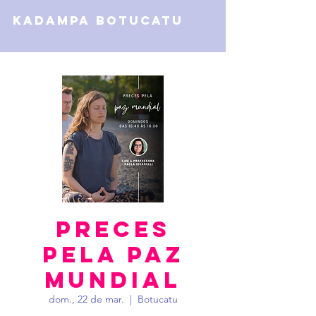
kadampa botucatu
Preces
Pela Paz
Mundial
dom., 22 de mar.
  |  
Botucatu