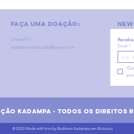
Faça uma doação:
new
Chave Pix:
Receba 
Email
*
meditarembotucatu@gmail.com
Que
pro
ição
Kadampa - todos os direitos 
© 2025 Made with love by Budismo Kadampa em Botucatu