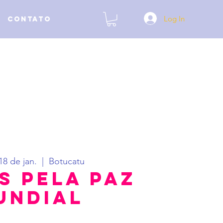
Log In
Contato
18 de jan.
  |  
Botucatu
s Pela Paz
undial