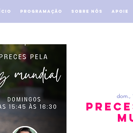
ício
Programação
Sobre Nós
APOIE
dom., 
Prece
M