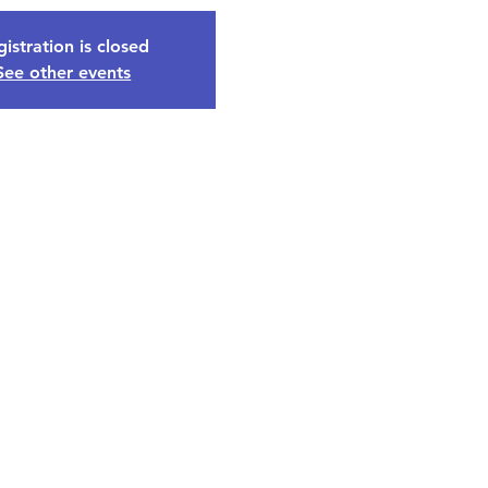
istration is closed
See other events