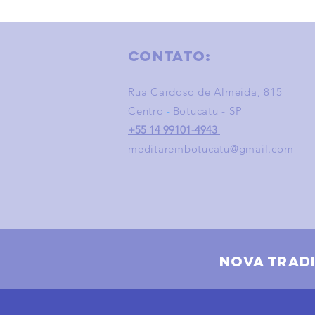
Contato:
Rua Cardoso de Almeida, 815
Centro
-
Botucatu - SP
+55 14 99101-4943
meditarembotucatu@gmail.com
nova trad