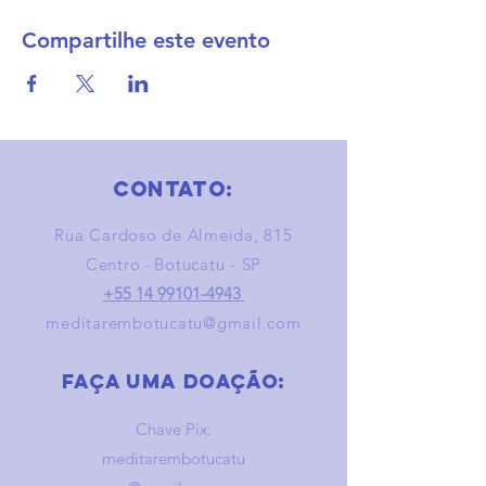
Compartilhe este evento
Contato:
Rua Cardoso de Almeida, 815
Centro
-
Botucatu - SP
+55 14 99101-4943
meditarembotucatu@gmail.com
Faça uma doação:
Chave Pix:
meditarembotucatu