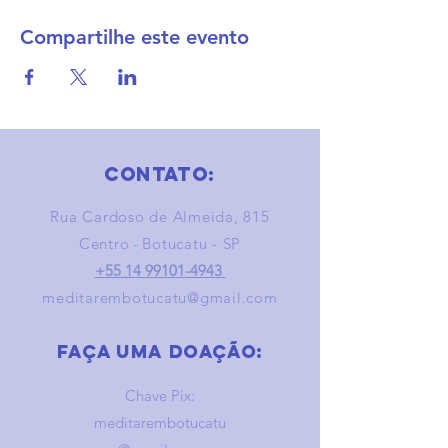
Compartilhe este evento
Contato:
Rua Cardoso de Almeida, 815
Centro
-
Botucatu - SP
+55 14 99101-4943
meditarembotucatu@gmail.com
Faça uma doação:
Chave Pix:
meditarembotucatu