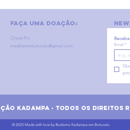
Faça uma doação:
new
Chave Pix:
Receba 
Email
*
meditarembotucatu@gmail.com
Que
pro
ição
Kadampa - todos os direitos 
© 2025 Made with love by Budismo Kadampa em Botucatu