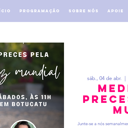
ício
Programação
Sobre Nós
APOIE
sáb., 04 de abr.
  | 
Med
Prece
M
Junte-se a nós semanalmen