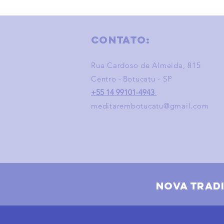
Contato:
Rua Cardoso de Almeida, 815
Centro
-
Botucatu - SP
+55 14 99101-4943
meditarembotucatu@gmail.com
nova trad