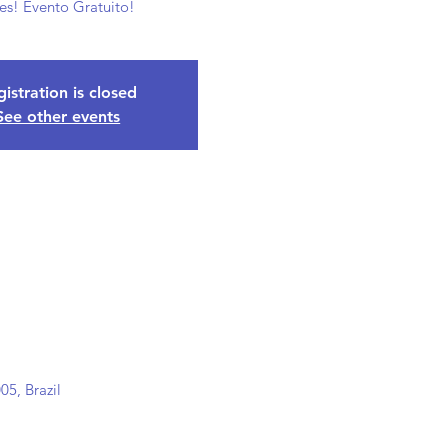
res! Evento Gratuito!
istration is closed
See other events
5, Brazil