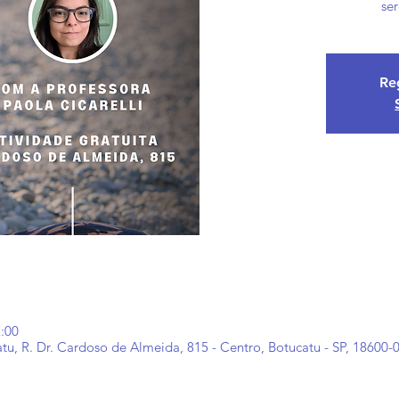
se
Reg
2:00
 R. Dr. Cardoso de Almeida, 815 - Centro, Botucatu - SP, 18600-00