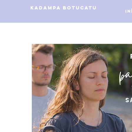
kadampa botucatu
In