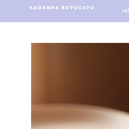
kadampa botucatu
In