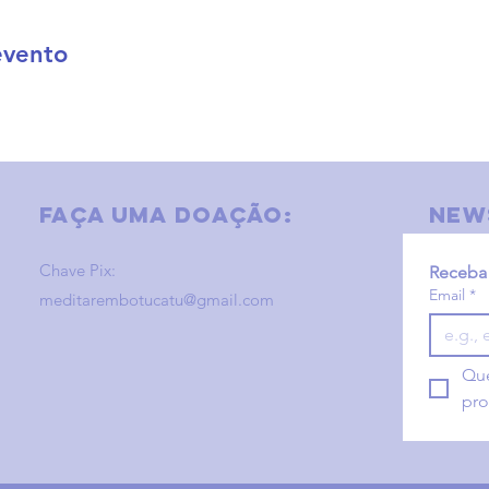
evento
Faça uma doação:
new
Chave Pix:
Receba 
Email
*
meditarembotucatu@gmail.com
Que
pro