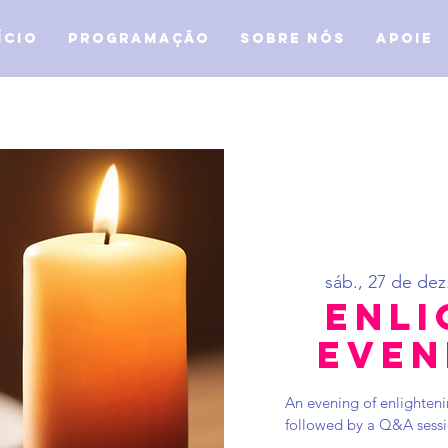
ício
Programação
Sobre Nós
APOIE
sáb., 27 de dez
Enli
Even
An evening of enlighteni
followed by a Q&A sessio