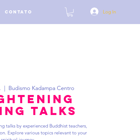
Log In
Contato
.
  |  
Budismo Kadampa Centro
ghtening
ing Talks
ng talks by experienced Buddhist teachers,
n. Explore various topics relevant to your
spiritual journey.