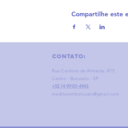
Compartilhe este 
Contato:
Rua Cardoso de Almeida, 815
Centro
-
Botucatu - SP
+55 14 99101-4943
meditarembotucatu@gmail.com